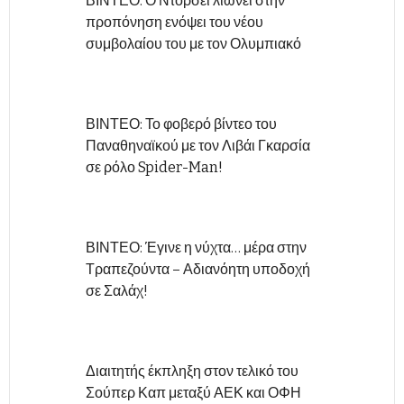
ΒΙΝΤΕΟ: Ο Ντόρσεϊ λιώνει στην
προπόνηση ενόψει του νέου
συμβολαίου του με τον Ολυμπιακό
ΒΙΝΤΕΟ: Το φοβερό βίντεο του
Παναθηναϊκού με τον Λιβάι Γκαρσία
σε ρόλο Spider-Man!
ΒΙΝΤΕΟ: Έγινε η νύχτα… μέρα στην
Τραπεζούντα – Αδιανόητη υποδοχή
σε Σαλάχ!
Διαιτητής έκπληξη στον τελικό του
Σούπερ Καπ μεταξύ ΑΕΚ και ΟΦΗ