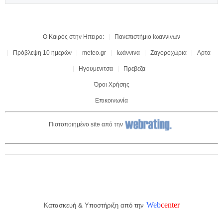
Ο Καιρός στην Ηπειρο:
Πανεπιστήμιο Ιωαννινων
Πρόβλεψη 10 ημερών
meteo.gr
Ιωάννινα
Ζαγοροχώρια
Αρτα
Ηγουμενιτσα
Πρεβεζα
Όροι Χρήσης
Επικοινωνία
Πιστοποιημένο site από την
Web
center
Κατασκευή & Υποστήριξη από την