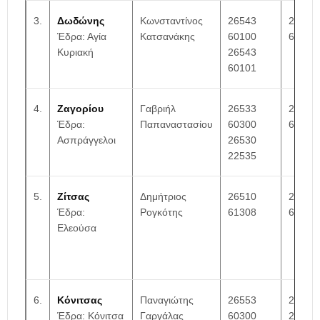
3.
Δωδώνης
Κωνσταντίνος
26543
26543
Έδρα: Αγία
Κατσανάκης
60100
60120
Κυριακή
26543
60101
4.
Ζαγορίου
Γαβριήλ
26533
26533
Έδρα:
Παπαναστασίου
60300
60323
Ασπράγγελοι
26530
22535
5.
Ζίτσας
Δημήτριος
26510
26510
Έδρα:
Ρογκότης
61308
62794
Ελεούσα
6.
Κόνιτσας
Παναγιώτης
26553
26550
Έδρα: Κόνιτσα
Γαργάλας
60300
24000