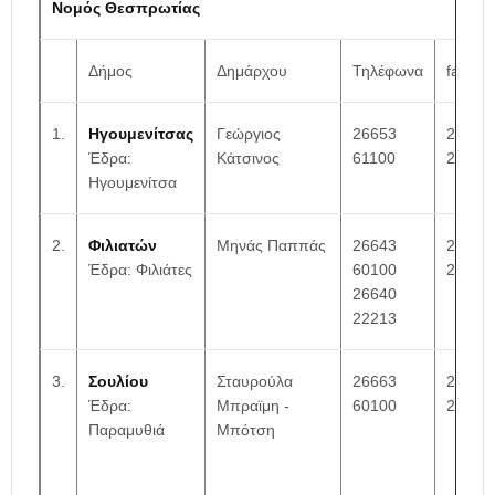
Νομός Θεσπρωτίας
Δήμος
Δημάρχου
Τηλέφωνα
fax
1.
Ηγουμενίτσας
Γεώργιος
26653
26650
Έδρα:
Κάτσινος
61100
26067
Ηγουμενίτσα
2.
Φιλιατών
Μηνάς Παππάς
26643
26640
Έδρα: Φιλιάτες
60100
22989
26640
22213
3.
Σουλίου
Σταυρούλα
26663
26660
Έδρα:
Μπραϊμη -
60100
24155
Παραμυθιά
Μπότση