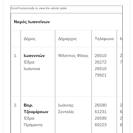
Νομός Ιωαννίνων
Δήμος
Δήμαρχος
Τηλέφωνα
fax
1.
Ιωαννιτών
Φίλιππος Φίλιος
26510
26510
Έδρα:
26272
79739
Ιωάννινα
26510
79921
2.
Βορ.
Ιωάννης
26590
26590
Τζουμέρκων
Σεντελές
61231
61421
Έδρα:
26590
26590
Πράμαντα
60223
62301