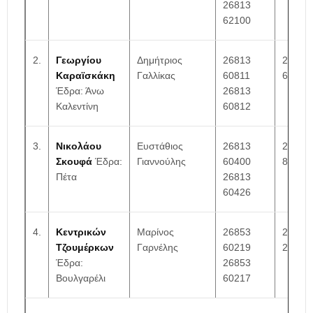
26813
62100
2.
Γεωργίου
Δημήτριος
26813
26810
Καραϊσκάκη
Γαλλίκας
60811
67690
Έδρα: Άνω
26813
Καλεντίνη
60812
3.
Νικολάου
Ευστάθιος
26813
26810
Σκουφά
Έδρα:
Γιαννούλης
60400
83259
Πέτα
26813
60426
4.
Κεντρικών
Μαρίνος
26853
26850
Τζουμέρκων
Γαρνέλης
60219
22223
Έδρα:
26853
Βουλγαρέλι
60217