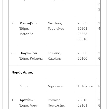
26550
23000
7.
Μετσόβου
Νικόλαος
26563
26560
Έδρα:
Τσομπίκος
60301
41373
Μέτσοβο
26563
60310
8.
Πωγωνίου
Κων/νος
26533
26533
Έδρα: Καλπάκι
Καψάλης
60100
60103
Νομός Άρτας
Δήμος
Δημάρχου
Τηλέφωνα
fax
1.
Αρταίων
Ιωάννης
26813
26813
Έδρα: Άρτα
Παπαλέξης
62101
62253