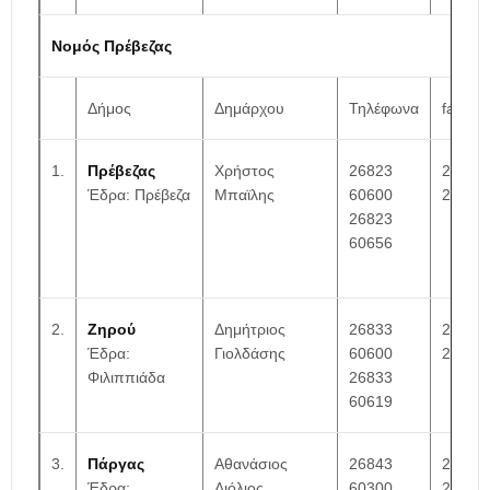
Νομός Πρέβεζας
Δήμος
Δημάρχου
Τηλέφωνα
fax
1.
Πρέβεζας
Χρήστος
26823
26820
Έδρα: Πρέβεζα
Μπαϊλης
60600
27553
26823
60656
2.
Ζηρού
Δημήτριος
26833
26830
Έδρα:
Γιολδάσης
60600
24667
Φιλιππιάδα
26833
60619
3.
Πάργας
Αθανάσιος
26843
26840
Έδρα:
Λιόλιος
60300
22460