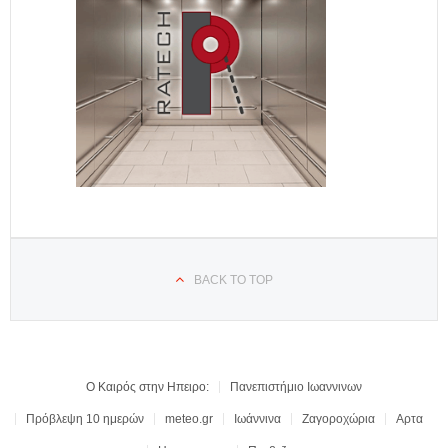
BACK TO TOP
Ο Καιρός στην Ηπειρο:
Πανεπιστήμιο Ιωαννινων
Πρόβλεψη 10 ημερών
meteo.gr
Ιωάννινα
Ζαγοροχώρια
Αρτα