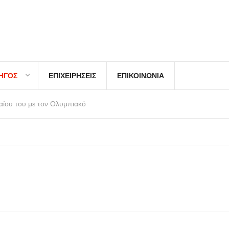
ΗΓΌΣ
ΕΠΙΧΕΙΡΗΣΕΙΣ
ΕΠΙΚΟΙΝΩΝΙΑ
αίου του με τον Ολυμπιακό
οχή σε Σαλάχ!
ε ρόλο Spider-Man!