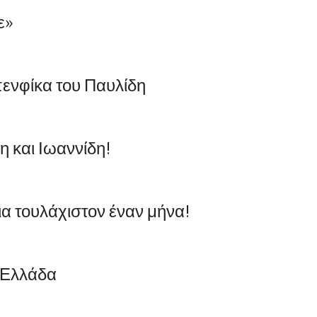
ε»
πενφίκα του Παυλίδη
η και Ιωαννίδη!
ια τουλάχιστον έναν μήνα!
 Ελλάδα